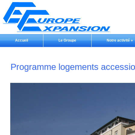
Accueil
Le Groupe
Notre activité
»
Programme logements accession