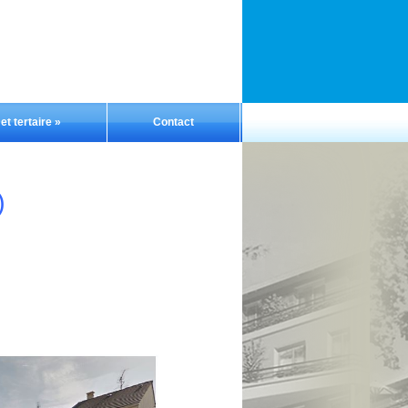
t tertaire
»
Contact
)