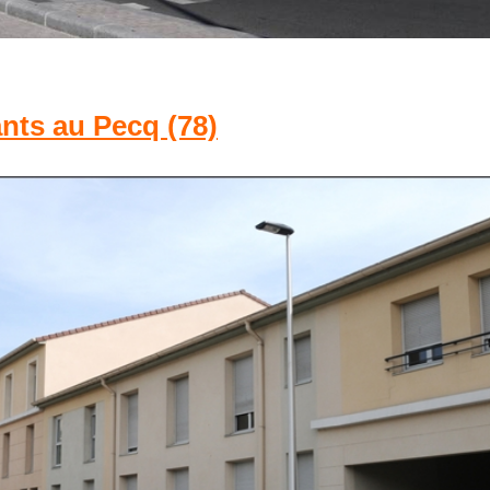
nts au Pecq (78)