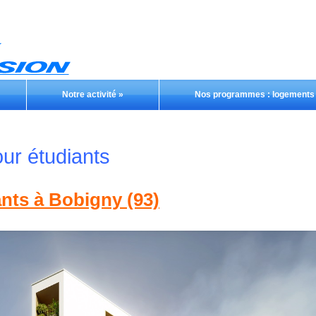
Notre activité
»
Nos programmes : logements e
ur étudiants
nts à Bobigny (93)